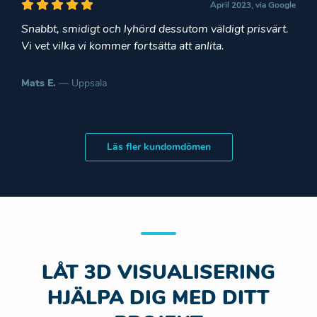
April 2023, via Google
Snabbt, smidigt och lyhörd dessutom väldigt prisvärt.
Vi vet vilka vi kommer fortsätta att anlita.
Mats E.
— Uppsala
Läs fler kundomdömen
LÅT 3D VISUALISERING
HJÄLPA DIG MED DITT