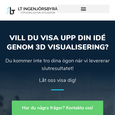
Hjälp från Start till Mål
Hjälp med bara en del
VILL DU VISA UPP DIN IDÉ
GENOM 3D VISUALISERING?
Du kommer inte tro dina ögon när vi levererar
slutresultatet!
Låt oss visa dig!
Har du några frågor? Kontakta oss!