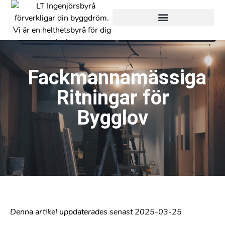
Hjälp från Start till Mål
Hjälp med bara en del
Fackmannamässiga
Ritningar för
Bygglov
Denna artikel uppdaterades senast 2025-03-25