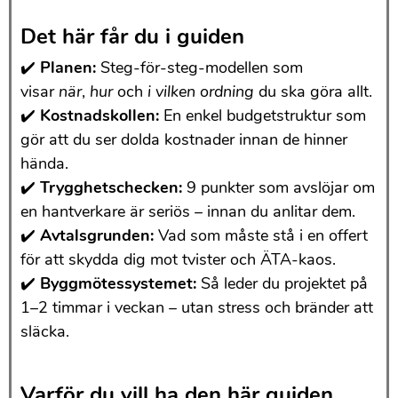
Det här får du i guiden
✔️
Planen:
Steg-för-steg-modellen som
visar
när
,
hur
och
i vilken ordning
du ska göra allt.
✔️
Kostnadskollen:
En enkel budgetstruktur som
gör att du ser dolda kostnader innan de hinner
hända.
✔️
Trygghetschecken:
9 punkter som avslöjar om
en hantverkare är seriös – innan du anlitar dem.
✔️
Avtalsgrunden:
Vad som måste stå i en offert
för att skydda dig mot tvister och ÄTA-kaos.
✔️
Byggmötessystemet:
Så leder du projektet på
1–2 timmar i veckan – utan stress och bränder att
släcka.
Varför du vill ha den här guiden