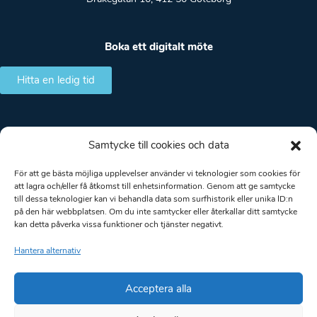
Boka ett digitalt möte
Hitta en ledig tid
Samtycke till cookies och data
Allmänna villkor
Integritetspolicy
För att ge bästa möjliga upplevelser använder vi teknologier som cookies för
att lagra och/eller få åtkomst till enhetsinformation. Genom att ge samtycke
LT Ingenjörsbyrå AB. Org.nr.: 559182-0864. Säte: Borås.
till dessa teknologier kan vi behandla data som surfhistorik eller unika ID:n
Huvudkontor: Drakegatan 10, 412 50 Göteborg. Arbetsområde: Hela
på den här webbplatsen. Om du inte samtycker eller återkallar ditt samtycke
Sverige
kan detta påverka vissa funktioner och tjänster negativt.
Hantera alternativ
Acceptera alla