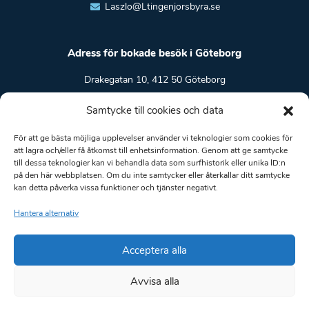
Laszlo@Ltingenjorsbyra.se
Adress för bokade besök i Göteborg
Drakegatan 10, 412 50 Göteborg
Samtycke till cookies och data
Boka ett digitalt möte
För att ge bästa möjliga upplevelser använder vi teknologier som cookies för
att lagra och/eller få åtkomst till enhetsinformation. Genom att ge samtycke
Hitta en ledig tid
till dessa teknologier kan vi behandla data som surfhistorik eller unika ID:n
på den här webbplatsen. Om du inte samtycker eller återkallar ditt samtycke
kan detta påverka vissa funktioner och tjänster negativt.
Hantera alternativ
Allmänna villkor
Integritetspolicy
Acceptera alla
LT Ingenjörsbyrå AB. Org.nr.: 559182-0864. Säte: Borås.
Avvisa alla
Huvudkontor: Drakegatan 10, 412 50 Göteborg. Arbetsområde: Hela
Sverige