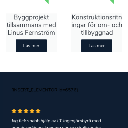
Byggprojekt
Konstruktionsritn
tillsammans med
ingar för om- och
Linus Fernström
tillbyggnad
Läs mer
Läs mer
[INSERT_ELEMENTOR id=6576]
Jag fick snabb hjälp av LT Ingenjörsbyrå med
brandskyddsbeskrivning när jag skulle ändra