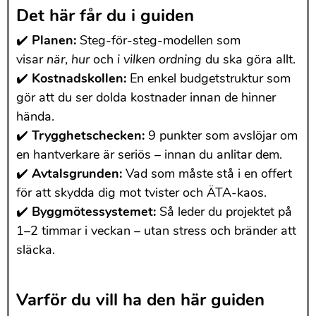
Det här får du i guiden
✔️
Planen:
Steg-för-steg-modellen som
visar
när
,
hur
och
i vilken ordning
du ska göra allt.
✔️
Kostnadskollen:
En enkel budgetstruktur som
gör att du ser dolda kostnader innan de hinner
hända.
✔️
Trygghetschecken:
9 punkter som avslöjar om
en hantverkare är seriös – innan du anlitar dem.
✔️
Avtalsgrunden:
Vad som måste stå i en offert
för att skydda dig mot tvister och ÄTA-kaos.
✔️
Byggmötessystemet:
Så leder du projektet på
1–2 timmar i veckan – utan stress och bränder att
släcka.
Varför du vill ha den här guiden