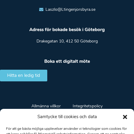
Laszlo@Ltingenjorsbyra.se
Adress för bokade besök i Göteborg
Drakegatan 10, 412 50 Göteborg
Boka ett digitalt möte
Hitta en ledig tid
Allmänna villkor
Integritetspolicy
Samtycke till cookies och data
LT Ingenjörsbyrå AB. Org.nr.: 559182-0864. Säte: Borås.
Huvudkontor: Drakegatan 10, 412 50 Göteborg. Arbetsområde: Hela
För att ge bästa möjliga upplevelser använder vi teknologier som cookies för