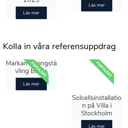
Läs mer
Läs mer
Kolla in våra referensuppdrag
Markanvisningstä
POPULÄRT
POPULÄRT
vling Borås
Läs mer
Solcellsinstallatio
n på Villa i
Stockholm
Läs mer