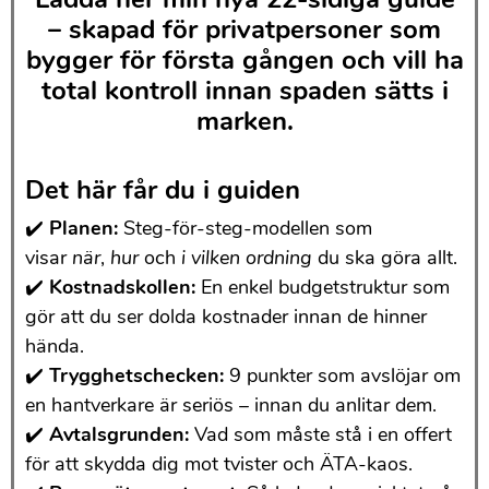
– skapad för privatpersoner som
bygger för första gången och vill ha
total kontroll innan spaden sätts i
marken.
Det här får du i guiden
✔️
Planen:
Steg-för-steg-modellen som
visar
när
,
hur
och
i vilken ordning
du ska göra allt.
✔️
Kostnadskollen:
En enkel budgetstruktur som
gör att du ser dolda kostnader innan de hinner
hända.
✔️
Trygghetschecken:
9 punkter som avslöjar om
en hantverkare är seriös – innan du anlitar dem.
✔️
Avtalsgrunden:
Vad som måste stå i en offert
för att skydda dig mot tvister och ÄTA-kaos.