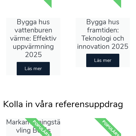
Bygga hus
Bygga hus
vattenburen
framtiden:
värme: Effektiv
Teknologi och
uppvärmning
innovation 2025
2025
Läs mer
Läs mer
Kolla in våra referensuppdrag
Markanvisningstä
POPULÄRT
POPULÄRT
vling Borås