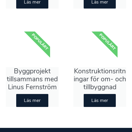
Läs mer
Läs mer
POPULÄRT
POPULÄRT
Byggprojekt
Konstruktionsritn
tillsammans med
ingar för om- och
Linus Fernström
tillbyggnad
Läs mer
Läs mer