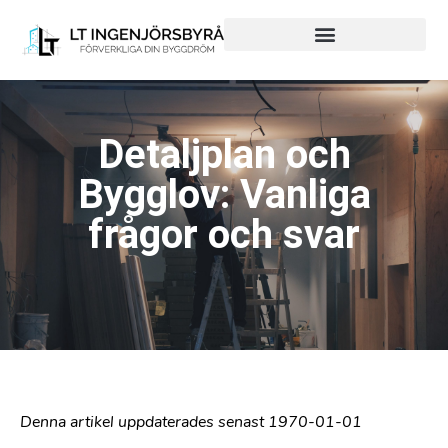
Hjälp från Start till Mål
Hjälp med bara en del
Detaljplan och
Bygglov: Vanliga
frågor och svar
Denna artikel uppdaterades senast 1970-01-01