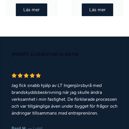
Läs mer
Läs mer
[INSERT_ELEMENTOR id=6576]
Jag fick snabb hjälp av LT Ingenjörsbyrå med
brandskyddsbeskrivning när jag skulle ändra
verksamhet i min fastighet. De förklarade processen
och var tillgängliga även under bygget för frågor och
ändringar tillsammans med entreprenören.
Basil M.
— Lund