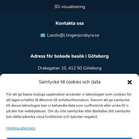
3D-visualisering
Kontakta oss
Laszlo@Ltingenjorsbyra.se
Adress för bokade besök i Göteborg
Drakegatan 10, 412 50 Göteborg
Samtycke till cookies och data
Boka ett digitalt möte
För att ge bästa möjliga upplevelser använder vi teknologier som cookies för
att lagra och/eller få åtkomst till enhetsinformation. Genom att ge samtycke
Hitta en ledig tid
till dessa teknologier kan vi behandla data som surfhistorik eller unika ID:n
på den här webbplatsen. Om du inte samtycker eller återkallar ditt samtycke
kan detta påverka vissa funktioner och tjänster negativt.
Hantera alternativ
Allmänna villkor
Integritetspolicy