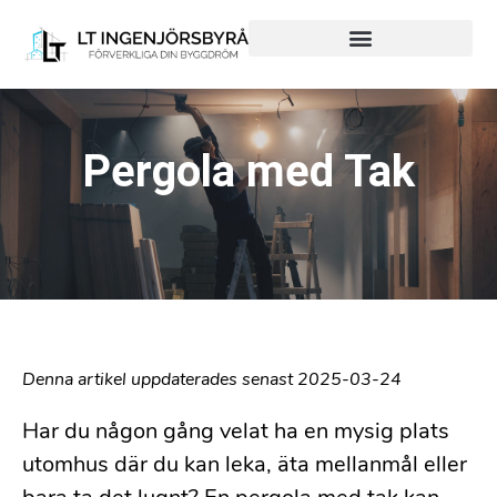
Hjälp från Start till Mål
Hjälp med bara en del
Pergola med Tak
Denna artikel uppdaterades senast 2025-03-24
Har du någon gång velat ha en mysig plats
utomhus där du kan leka, äta mellanmål eller