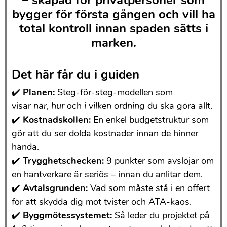
– skapad för privatpersoner som
bygger för första gången och vill ha
total kontroll innan spaden sätts i
marken.
Det här får du i guiden
✔️
Planen:
Steg-för-steg-modellen som
visar
när
,
hur
och
i vilken ordning
du ska göra allt.
✔️
Kostnadskollen:
En enkel budgetstruktur som
gör att du ser dolda kostnader innan de hinner
hända.
✔️
Trygghetschecken:
9 punkter som avslöjar om
en hantverkare är seriös – innan du anlitar dem.
✔️
Avtalsgrunden:
Vad som måste stå i en offert
för att skydda dig mot tvister och ÄTA-kaos.
✔️
Byggmötessystemet:
Så leder du projektet på