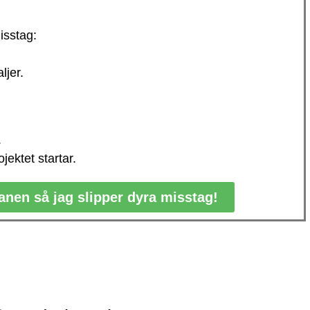
isstag:
ljer.
.
jektet startar.
anen så jag slipper dyra misstag!