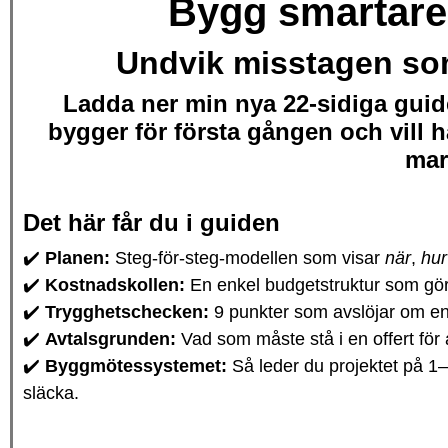
Bygg smartare
Undvik misstagen som
Ladda ner min nya 22-sidiga guid
bygger för första gången och vill h
mar
Det här får du i guiden
✔️
Planen:
Steg-för-steg-modellen som visar
när
,
hur
✔️
Kostnadskollen:
En enkel budgetstruktur som gör
✔️
Trygghetschecken:
9 punkter som avslöjar om en 
✔️
Avtalsgrunden:
Vad som måste stå i en offert för 
✔️
Byggmötessystemet:
Så leder du projektet på 1–
släcka.