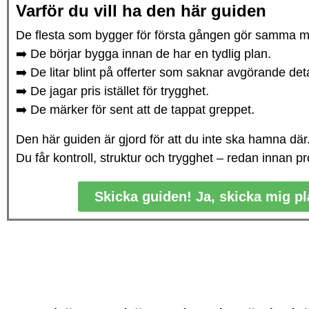
Varför du vill ha den här guiden
De flesta som bygger för första gången gör samma m
➡️ De börjar bygga innan de har en tydlig plan.
➡️ De litar blint på offerter som saknar avgörande deta
➡️ De jagar pris istället för trygghet.
➡️ De märker för sent att de tappat greppet.
Den här guiden är gjord för att du inte ska hamna där
Du får kontroll, struktur och trygghet – redan innan pro
Skicka guiden! Ja, skicka mig pl