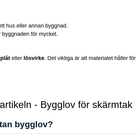
tt hus eller annan byggnad.
r byggnaden för mycket.
,
plåt
eller
lösvirke
. Det viktiga är att materialet håller f
rtikeln - Bygglov för skärmtak
utan bygglov?