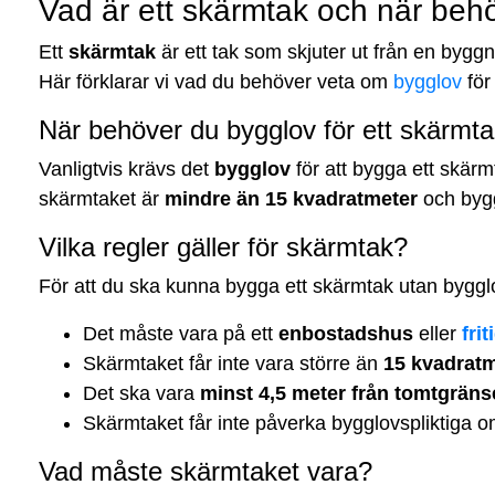
Vad är ett skärmtak och när beh
Ett
skärmtak
är ett tak som skjuter ut från en byggn
Här förklarar vi vad du behöver veta om
bygglov
för
När behöver du bygglov för ett skärmt
Vanligtvis krävs det
bygglov
för att bygga ett skär
skärmtaket är
mindre än 15 kvadratmeter
och byg
Vilka regler gäller för skärmtak?
För att du ska kunna bygga ett skärmtak utan bygglo
Det måste vara på ett
enbostadshus
eller
fri
Skärmtaket får inte vara större än
15 kvadrat
Det ska vara
minst 4,5 meter från tomtgrän
Skärmtaket får inte påverka bygglovspliktiga om
Vad måste skärmtaket vara?