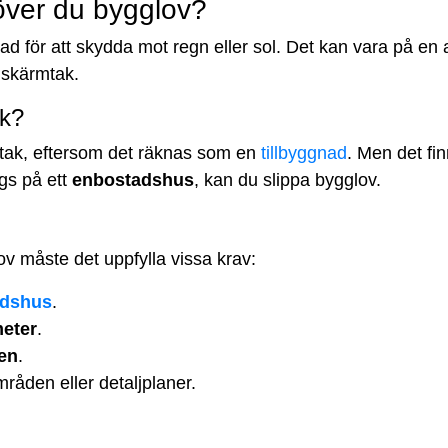
över du bygglov?
ad för att skydda mot regn eller sol. Det kan vara på en a
 skärmtak.
ak?
mtak, eftersom det räknas som en
tillbyggnad
. Men det f
gs på ett
enbostadshus
, kan du slippa bygglov.
v måste det uppfylla vissa krav:
tidshus
.
meter
.
sen
.
råden eller detaljplaner.