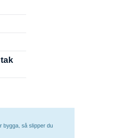
mtak
jar bygga, så slipper du