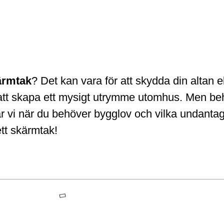
ärmtak
? Det kan vara för att skydda din altan e
tt att skapa ett mysigt utrymme utomhus. Men be
rar vi när du behöver bygglov och vilka undanta
 ett skärmtak!